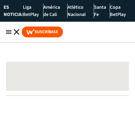
ES
Liga
América
Atlético
Santa
Copa
NOTICIA:
BetPlay
de Cali
Nacional
Fe
BetPlay
SUSCRÍBASE