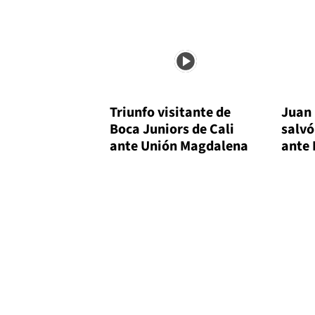
Triunfo visitante de
Juan
Boca Juniors de Cali
salvó
ante Unión Magdalena
ante