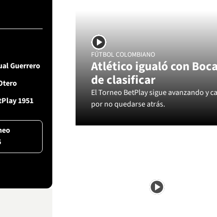
FÚTBOL COLOMBIANO
Atlético igualó con Boc
ual Guerrero
de clasificar
Otero
El Torneo BetPlay sigue avanzando y c
tPlay 1951
por no quedarse atrás.
neo
6