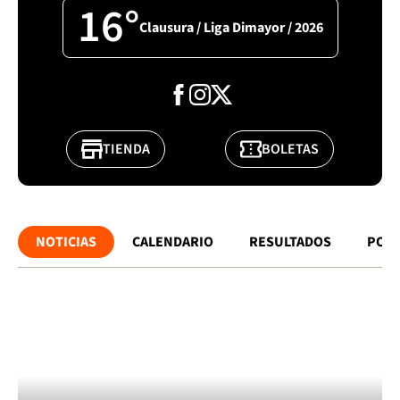
16°
Clausura / Liga Dimayor / 2026
TIENDA
BOLETAS
NOTICIAS
CALENDARIO
RESULTADOS
POSI