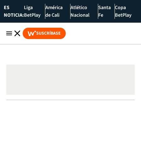
ES
Liga
América
Atlético
Santa
Copa
NOTICIA:
BetPlay
de Cali
Nacional
Fe
BetPlay
SUSCRÍBASE