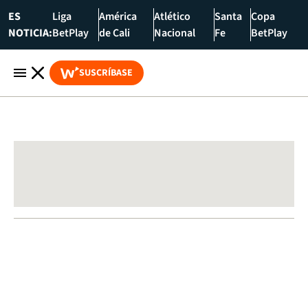
ES
Liga
América
Atlético
Santa
Copa
NOTICIA:
BetPlay
de Cali
Nacional
Fe
BetPlay
SUSCRÍBASE