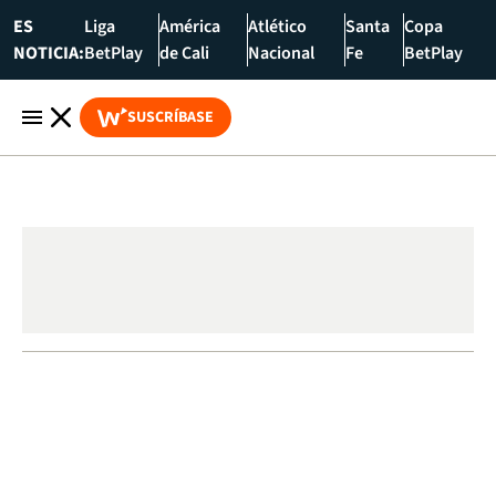
ES
Liga
América
Atlético
Santa
Copa
NOTICIA:
BetPlay
de Cali
Nacional
Fe
BetPlay
SUSCRÍBASE