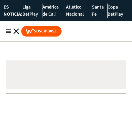
ES
Liga
América
Atlético
Santa
Copa
NOTICIA:
BetPlay
de Cali
Nacional
Fe
BetPlay
SUSCRÍBASE