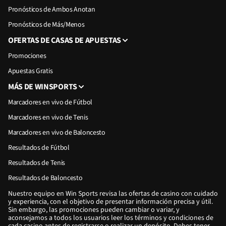
Pronósticos de Ambos Anotan
Pronósticos de Más/Menos
OFERTAS DE CASAS DE APUESTAS
Promociones
Apuestas Gratis
MÁS DE WINSPORTS
Marcadores en vivo de Fútbol
Marcadores en vivo de Tenis
Marcadores en vivo de Baloncesto
Resultados de Fútbol
Resultados de Tenis
Resultados de Baloncesto
Nuestro equipo en Win Sports revisa las ofertas de casino con cuidado
y experiencia, con el objetivo de presentar información precisa y útil.
Sin embargo, las promociones pueden cambiar o variar, y
aconsejamos a todos los usuarios leer los términos y condiciones de