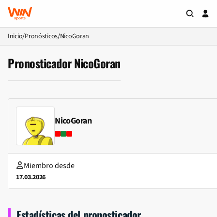
Inicio
/
Pronósticos
/
NicoGoran
Pronosticador NicoGoran
NicoGoran
Miembro desde
17.03.2026
Estadísticas del pronosticador.