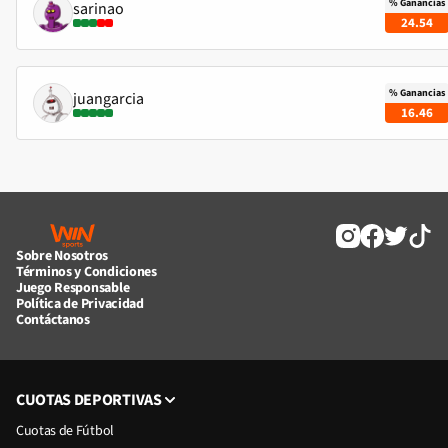
% Ganancias
sarinao
24.54
% Ganancias
juangarcia
16.46
Sobre Nosotros
Términos y Condiciones
Juego Responsable
Política de Privacidad
Contáctanos
CUOTAS DEPORTIVAS
Cuotas de Fútbol