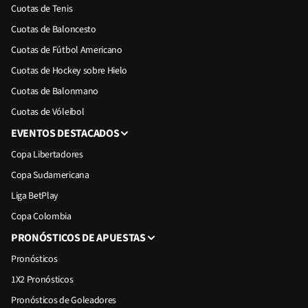
Cuotas de Tenis
Cuotas de Baloncesto
Cuotas de Fútbol Americano
Cuotas de Hockey sobre Hielo
Cuotas de Balonmano
Cuotas de Vóleibol
EVENTOS DESTACADOS
Copa Libertadores
Copa Sudamericana
Liga BetPlay
Copa Colombia
PRONÓSTICOS DE APUESTAS
Pronósticos
1X2 Pronósticos
Pronósticos de Goleadores