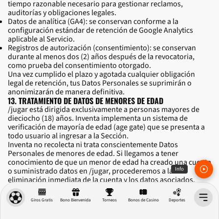
tiempo razonable necesario para gestionar reclamos,
auditorías y obligaciones legales.
Datos de analítica (GA4): se conservan conforme a la
configuración estándar de retención de Google Analytics
aplicable al Servicio.
Registros de autorización (consentimiento): se conservan
durante al menos dos (2) años después de la revocatoria,
como prueba del consentimiento otorgado.
Una vez cumplido el plazo y agotada cualquier obligación
legal de retención, tus Datos Personales se suprimirán o
anonimizarán de manera definitiva.
13. TRATAMIENTO DE DATOS DE MENORES DE EDAD
/jugar está dirigida exclusivamente a personas mayores de
dieciocho (18) años. Inventa implementa un sistema de
verificación de mayoría de edad (age gate) que se presenta a
todo usuario al ingresar a la Sección.
Inventa no recolecta ni trata conscientemente Datos
Personales de menores de edad. Si llegamos a tener
conocimiento de que un menor de edad ha creado una cuenta
Info
o suministrado datos en /jugar, procederemos a la
eliminación inmediata de la cuenta y los datos asociados.
Si eres padre, madre o representante legal y sospechas que
un menor a tu cargo ha proporcionado datos en /jugar,
Giros Gratis
Bono Bienvenida
Torneos
Bonos de Casino
Deportes
puedes comunicarte a través de los canales indicados en la
Sección 8 para solicitar la supresión inmediata.