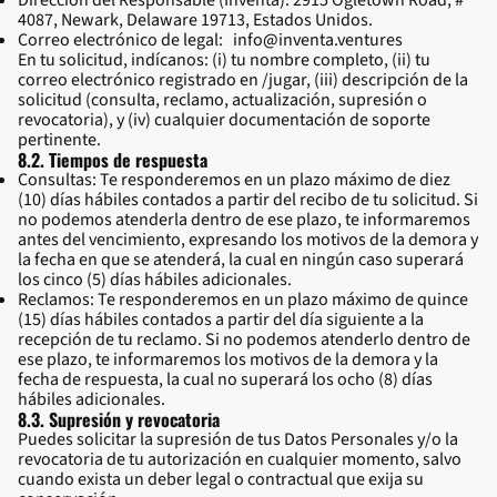
Dirección del Responsable (Inventa): 2915 Ogletown Road, #
4087, Newark, Delaware 19713, Estados Unidos.
Correo electrónico de legal: info@inventa.ventures
En tu solicitud, indícanos: (i) tu nombre completo, (ii) tu
correo electrónico registrado en /jugar, (iii) descripción de la
solicitud (consulta, reclamo, actualización, supresión o
revocatoria), y (iv) cualquier documentación de soporte
pertinente.
8.2. Tiempos de respuesta
Consultas: Te responderemos en un plazo máximo de diez
(10) días hábiles contados a partir del recibo de tu solicitud. Si
no podemos atenderla dentro de ese plazo, te informaremos
antes del vencimiento, expresando los motivos de la demora y
la fecha en que se atenderá, la cual en ningún caso superará
los cinco (5) días hábiles adicionales.
Reclamos: Te responderemos en un plazo máximo de quince
(15) días hábiles contados a partir del día siguiente a la
recepción de tu reclamo. Si no podemos atenderlo dentro de
ese plazo, te informaremos los motivos de la demora y la
fecha de respuesta, la cual no superará los ocho (8) días
hábiles adicionales.
8.3. Supresión y revocatoria
Puedes solicitar la supresión de tus Datos Personales y/o la
revocatoria de tu autorización en cualquier momento, salvo
cuando exista un deber legal o contractual que exija su