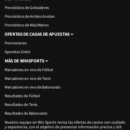
Pronósticos de Goleadores
Pronósticos de Ambos Anotan
Pronósticos de Más/Menos
OFERTAS DE CASAS DE APUESTAS
Promociones
Apuestas Gratis
MÁS DE WINSPORTS
Marcadores en vivo de Fútbol
Marcadores en vivo de Tenis
Marcadores en vivo de Baloncesto
Resultados de Fútbol
Resultados de Tenis
Resultados de Baloncesto
Nuestro equipo en Win Sports revisa las ofertas de casino con cuidado
y experiencia, con el objetivo de presentar información precisa y útil.