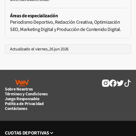
Áreas de especialización
Periodismo Deportivo, Redacción Creativa, Optimización
SEO, Marketing Digital y Producción de Contenido Digital.
Actualizado el
viernes, 26 jun 2026
Sobre Nosotros
Términos y Condiciones
Juego Responsable
Política de Privacidad
Contáctanos
CUOTAS DEPORTIVAS