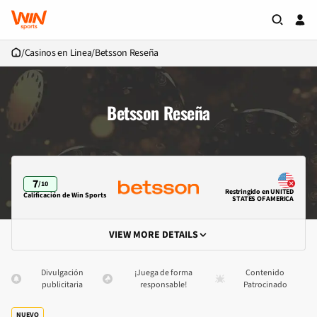
/
Casinos en Linea
/
Betsson Reseña
Betsson Reseña
7
/ 10
Restringido en UNITED
Calificación de Win Sports
STATES OF AMERICA
VIEW MORE DETAILS
Divulgación
¡Juega de forma
Contenido
publicitaria
responsable!
Patrocinado
NUEVO