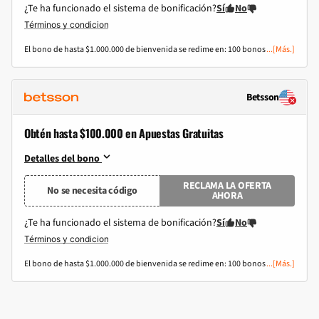
¿Te ha funcionado el sistema de bonificación?
Sí
No
El bono de hasta $1.000.000 de bienvenida se redime en: 100 bonos de
...[Más.]
$5.000 con 1x rollover para casino en línea, (al depositar y jugar $50.000) o
100 bonos de $5.000 con 1x rollover para casino en vivo (al depositar y jugar
$250.000), para un total de $500.000 en cada uno, además de un 50% de
reembolso en Spaceman.
Betsson
Obtén hasta $100.000 en Apuestas Gratuitas
Detalles del bono
RECLAMA LA OFERTA
No se necesita código
AHORA
¿Te ha funcionado el sistema de bonificación?
Sí
No
El bono de hasta $1.000.000 de bienvenida se redime en: 100 bonos de
...[Más.]
$5.000 con 1x rollover para casino en línea, (al depositar y jugar $50.000) o
100 bonos de $5.000 con 1x rollover para casino en vivo (al depositar y jugar
$250.000), para un total de $500.000 en cada uno, además de un 50% de
reembolso en Spaceman.