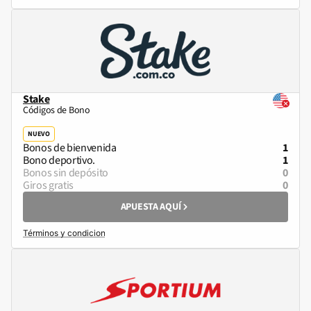
Stake
Códigos de Bono
NUEVO
1
1
0
0
APUESTA AQUÍ