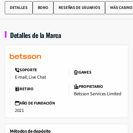
DETALLES
BONO
RESEÑAS DE USUARIOS
MÁS CASINO
Detalles de la Marca
SOPORTE
GAMES
E-mail, Live Chat
PROPIETARIO
RETIRO
Betsson Services Limited
AÑO DE FUNDACIÓN
2021
Métodos de depósito