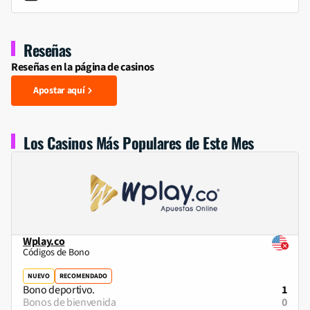
Reseñas
Reseñas en la página de casinos
Apostar aquí
Los Casinos Más Populares de Este Mes
Wplay.co
Códigos de Bono
NUEVO
RECOMENDADO
1
0