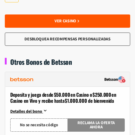
VER CASINO
DESBLOQUEA RECOMPENSAS PERSONALIZADAS
Otros Bonos de Betsson
Betsson
Deposita y juega desde $50.000 en Casino o $250.000 en
Casino en Vivo y recibe hasta $1.000.000 de bienvenida
Detalles del bono
RECLAMA LA OFERTA
No se necesita código
AHORA