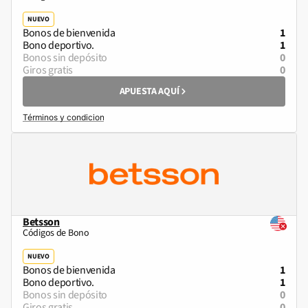
NUEVO
1
1
0
0
APUESTA AQUÍ
Betsson
Códigos de Bono
NUEVO
1
1
0
0