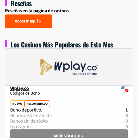
Reseñas
Reseñas en la página de casinos
Apostar aquí
Los Casinos Más Populares de Este Mes
Wplay.co
Códigos de Bono
NUEVO
RECOMENDADO
1
0
0
0
APUESTA AQUÍ