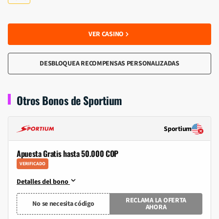
VER CASINO
DESBLOQUEA RECOMPENSAS PERSONALIZADAS
Otros Bonos de Sportium
Sportium
Apuesta Gratis hasta 50.000 COP
VERIFICADO
Detalles del bono
RECLAMA LA OFERTA
No se necesita código
AHORA