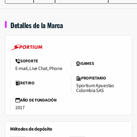
Detalles de la Marca
SOPORTE
GAMES
E-mail, Live Chat, Phone
PROPIETARIO
RETIRO
Sportium Apuestas
Colombia SAS
AÑO DE FUNDACIÓN
2017
Métodos de depósito