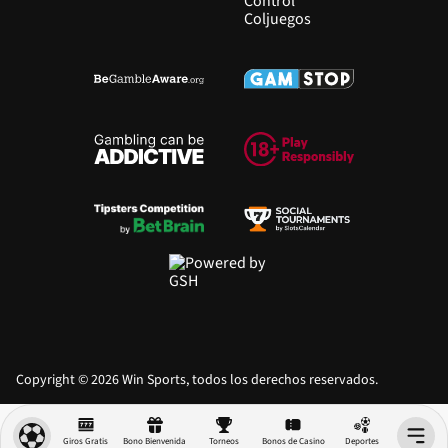
Copyright © 2026 Win Sports, todos los derechos reservados.
Giros Gratis
Bono Bienvenida
Torneos
Bonos de Casino
Deportes