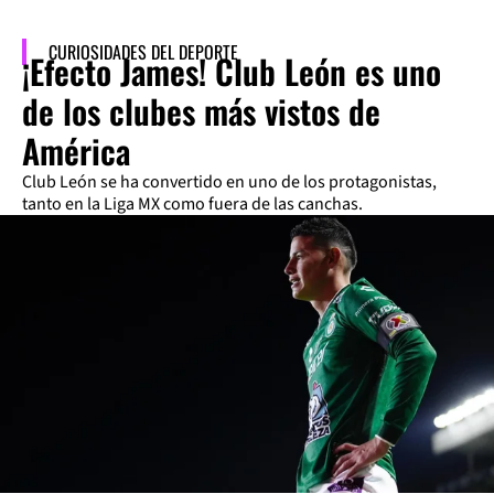
CURIOSIDADES DEL DEPORTE
¡Efecto James! Club León es uno
de los clubes más vistos de
América
Club León se ha convertido en uno de los protagonistas,
tanto en la Liga MX como fuera de las canchas.