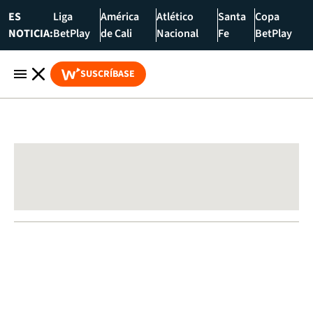
ES
Liga
América
Atlético
Santa
Copa
NOTICIA:
BetPlay
de Cali
Nacional
Fe
BetPlay
SUSCRÍBASE