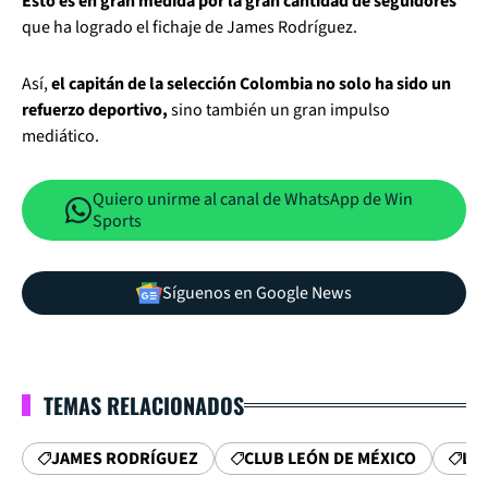
Esto es en gran medida por la gran cantidad de seguidores
que ha logrado el fichaje de James Rodríguez.
Así,
el capitán de la selección Colombia no solo ha sido un
refuerzo deportivo,
sino también un gran impulso
mediático.
Quiero unirme al canal de WhatsApp de Win
Sports
Síguenos en Google News
TEMAS RELACIONADOS
JAMES RODRÍGUEZ
CLUB LEÓN DE MÉXICO
LI