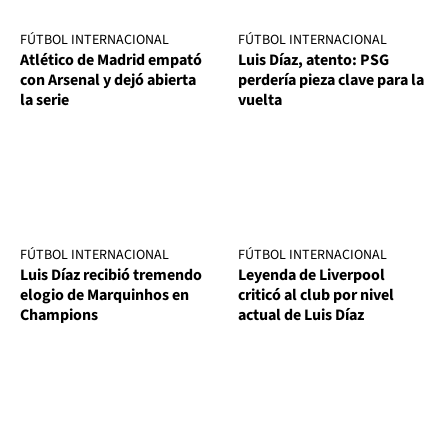
FÚTBOL INTERNACIONAL
FÚTBOL INTERNACIONAL
Atlético de Madrid empató
Luis Díaz, atento: PSG
con Arsenal y dejó abierta
perdería pieza clave para la
la serie
vuelta
FÚTBOL INTERNACIONAL
FÚTBOL INTERNACIONAL
Luis Díaz recibió tremendo
Leyenda de Liverpool
elogio de Marquinhos en
criticó al club por nivel
Champions
actual de Luis Díaz