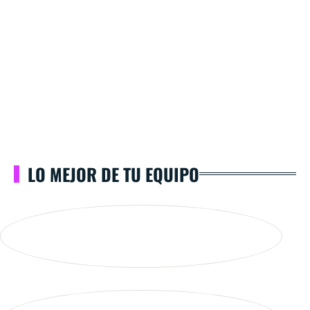
LO MEJOR DE TU EQUIPO