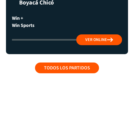
Boyacá Chicó
Win +
Win Sports
VER ONLINE
TODOS LOS PARTIDOS