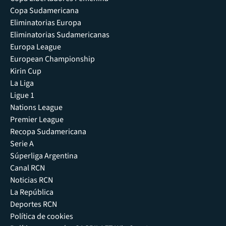
Copa Sudamericana
Eliminatorias Europa
Eliminatorias Sudamericanas
Europa League
European Championship
Kirin Cup
La Liga
Ligue 1
Nations League
Premier League
Recopa Sudamericana
Serie A
Súperliga Argentina
Canal RCN
Noticias RCN
La República
Deportes RCN
Política de cookies