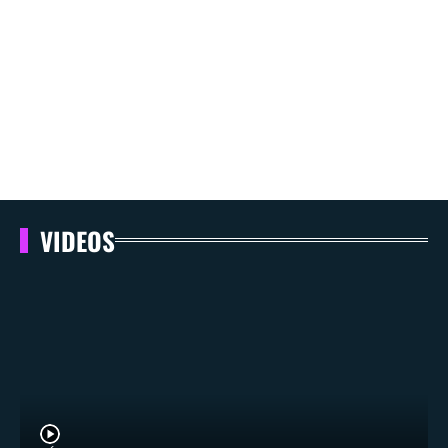
VIDEOS