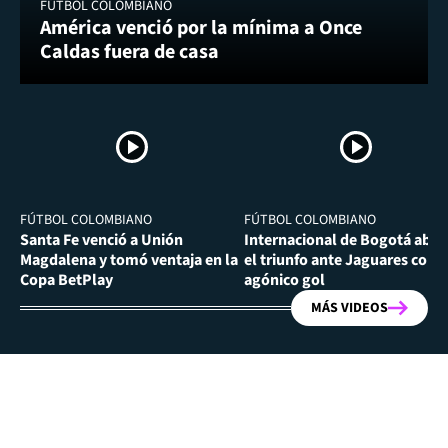
FÚTBOL COLOMBIANO
América venció por la mínima a Once
Caldas fuera de casa
FÚTBOL COLOMBIANO
FÚTBOL COLOMBIANO
Santa Fe venció a Unión
Internacional de Bogotá abra
Magdalena y tomó ventaja en la
el triunfo ante Jaguares con
Copa BetPlay
agónico gol
MÁS VIDEOS