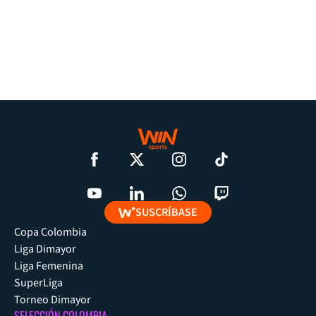
SUSCRÍBASE
Copa Colombia
Liga Dimayor
Liga Femenina
SuperLiga
Torneo Dimayor
SELECCIÓN COLOMBIA