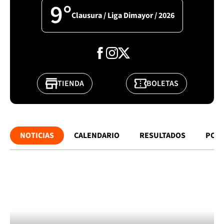
9°
Clausura / Liga Dimayor / 2026
TIENDA
BOLETAS
NOTICIAS
CALENDARIO
RESULTADOS
POSI