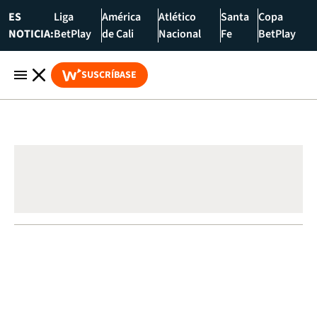
ES
Liga
América
Atlético
Santa
Copa
NOTICIA:
BetPlay
de Cali
Nacional
Fe
BetPlay
SUSCRÍBASE