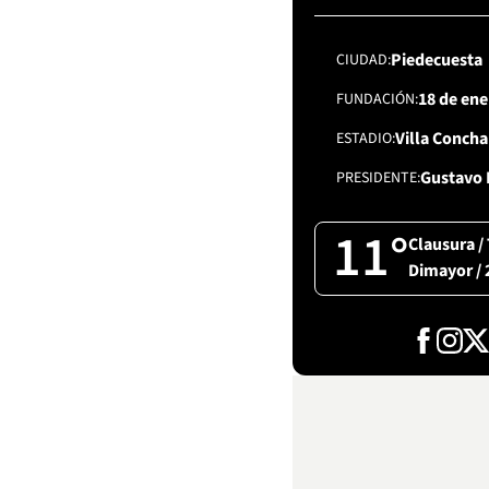
Piedecuesta
CIUDAD
18 de ene
FUNDACIÓN
Villa Concha
ESTADIO
Gustavo
PRESIDENTE
11°
Clausura /
Dimayor / 