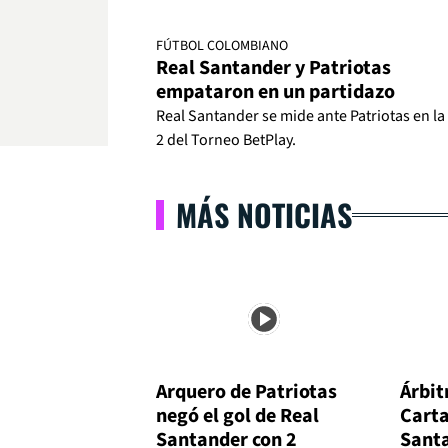
FÚTBOL COLOMBIANO
Real Santander y Patriotas
empataron en un partidazo
Real Santander se mide ante Patriotas en la
2 del Torneo BetPlay.
MÁS NOTICIAS
Arquero de Patriotas
Árbit
negó el gol de Real
Carta
Santander con 2
Santa