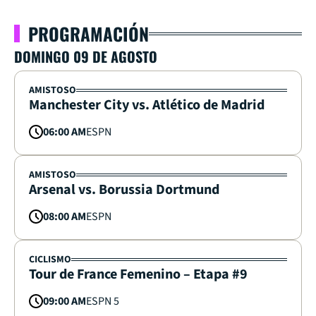
PROGRAMACIÓN
DOMINGO 09 DE AGOSTO
AMISTOSO
Manchester City vs. Atlético de Madrid
06:00 AM
ESPN
AMISTOSO
Arsenal vs. Borussia Dortmund
08:00 AM
ESPN
CICLISMO
Tour de France Femenino – Etapa #9
09:00 AM
ESPN 5