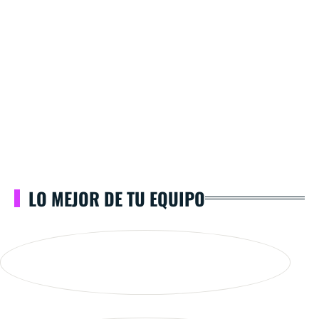
LO MEJOR DE TU EQUIPO