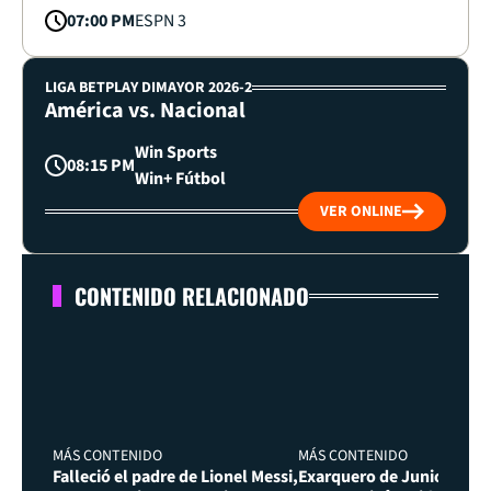
07:00 PM
ESPN 3
LIGA BETPLAY DIMAYOR 2026-2
América vs. Nacional
Win Sports
08:15 PM
Win+ Fútbol
VER ONLINE
CONTENIDO RELACIONADO
MÁS CONTENIDO
MÁS CONTENIDO
Falleció el padre de Lionel Messi,
Exarquero de Junior