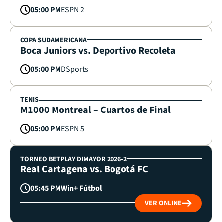
05:00 PM
ESPN 2
COPA SUDAMERICANA
Boca Juniors vs. Deportivo Recoleta
05:00 PM
DSports
TENIS
M1000 Montreal – Cuartos de Final
05:00 PM
ESPN 5
TORNEO BETPLAY DIMAYOR 2026-2
Real Cartagena vs. Bogotá FC
05:45 PM
Win+ Fútbol
VER ONLINE