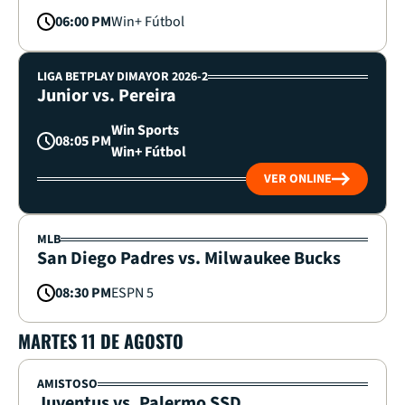
06:00 PM
Win+ Fútbol
LIGA BETPLAY DIMAYOR 2026-2
Junior vs. Pereira
Win Sports
08:05 PM
Win+ Fútbol
VER ONLINE
MLB
San Diego Padres vs. Milwaukee Bucks
08:30 PM
ESPN 5
MARTES 11 DE AGOSTO
AMISTOSO
Juventus vs. Palermo SSD