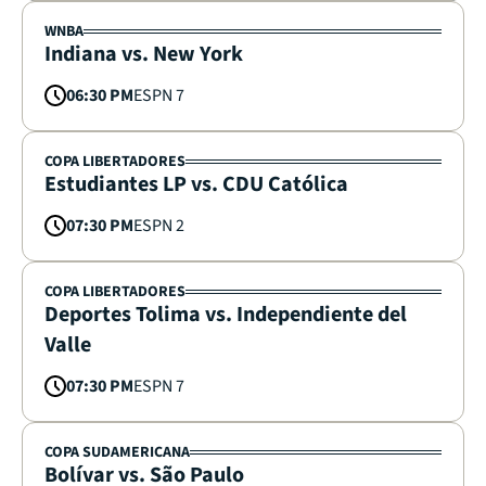
WNBA
Indiana vs. New York
06:30 PM
ESPN 7
COPA LIBERTADORES
Estudiantes LP vs. CDU Católica
07:30 PM
ESPN 2
COPA LIBERTADORES
Deportes Tolima vs. Independiente del
Valle
07:30 PM
ESPN 7
COPA SUDAMERICANA
Bolívar vs. São Paulo