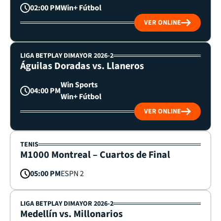
02:00 PM
Win+ Fútbol
VER ONLINE
LIGA BETPLAY DIMAYOR 2026-2
Águilas Doradas vs. Llaneros
Win Sports
04:00 PM
Win+ Fútbol
VER ONLINE
TENIS
M1000 Montreal – Cuartos de Final
05:00 PM
ESPN 2
LIGA BETPLAY DIMAYOR 2026-2
Medellín vs. Millonarios