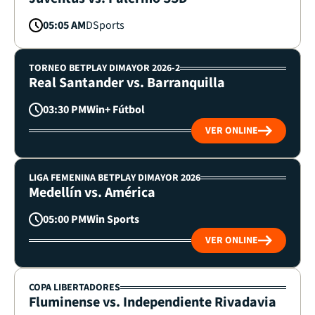
05:05 AM
DSports
TORNEO BETPLAY DIMAYOR 2026-2
Real Santander vs. Barranquilla
03:30 PM
Win+ Fútbol
VER ONLINE
LIGA FEMENINA BETPLAY DIMAYOR 2026
Medellín vs. América
05:00 PM
Win Sports
VER ONLINE
COPA LIBERTADORES
Fluminense vs. Independiente Rivadavia