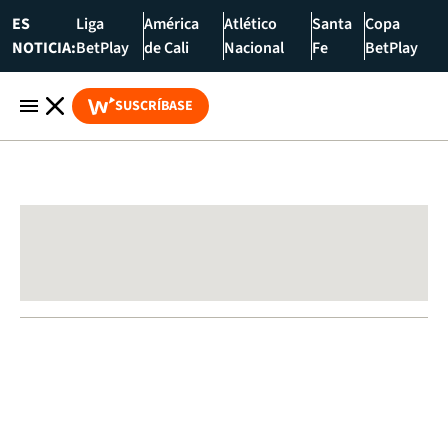
ES
Liga
América
Atlético
Santa
Copa
NOTICIA:
BetPlay
de Cali
Nacional
Fe
BetPlay
SUSCRÍBASE