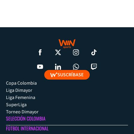
SUSCRÍBASE
Copa Colombia
Liga Dimayor
Liga Femenina
SuperLiga
Torneo Dimayor
SELECCIÓN COLOMBIA
FÚTBOL INTERNACIONAL