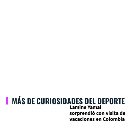
MÁS DE CURIOSIDADES DEL DEPORTE
Lamine Yamal
sorprendió con visita de
vacaciones en Colombia