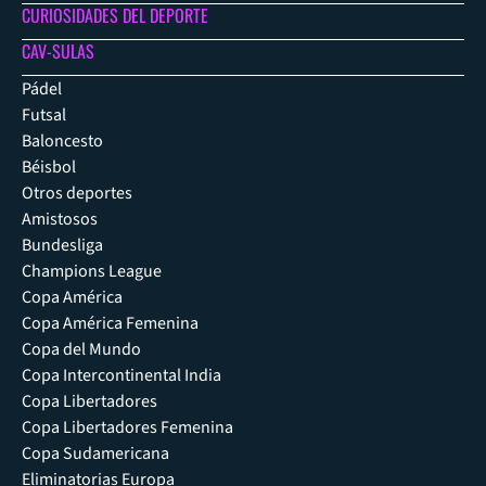
CURIOSIDADES DEL DEPORTE
CAV-SULAS
Pádel
Futsal
Baloncesto
Béisbol
Otros deportes
Amistosos
Bundesliga
Champions League
Copa América
Copa América Femenina
Copa del Mundo
Copa Intercontinental India
Copa Libertadores
Copa Libertadores Femenina
Copa Sudamericana
Eliminatorias Europa