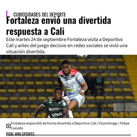
CURIOSIDADES DEL DEPORTE
Fortaleza envió una divertida
respuesta a Cali
Este martes 24 de septiembre Fortaleza visita a Deportivo
Cali y antes del juego decisivo en redes sociales se vivió una
situación divertida.
Fortaleza respondió de forma divertida a Deportivo Cali / VizzorImage / Felipe
Caicedo
POR: WIN SPORTS