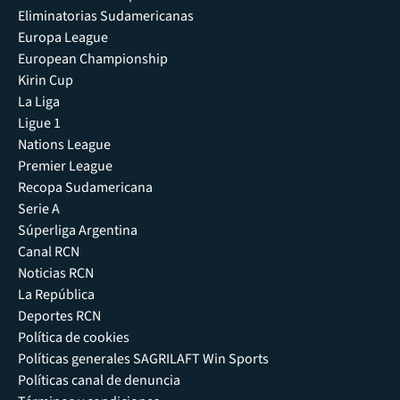
Eliminatorias Sudamericanas
Europa League
European Championship
Kirin Cup
La Liga
Ligue 1
Nations League
Premier League
Recopa Sudamericana
Serie A
Súperliga Argentina
Canal RCN
Noticias RCN
La República
Deportes RCN
Política de cookies
Políticas generales SAGRILAFT Win Sports
Políticas canal de denuncia