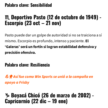
Palabra clave:
Sensibilidad
♏ Deportivo Pasto (12 de octubre de 1949) -
Escorpio (23 oct – 21 nov)
Pasto puede dar un golpe de autoridad si no se traiciona a sí
mismo. Escorpio es profundo, intenso y paciente.
El
‘Galeras’ será un fortín si logran estabilidad defensiva y
precisión ofensiva.
Palabra clave:
Resiliencia
💪🐥 Así fue como Win Sports se unió a la campaña en
apoyo a Frisby
♑ Boyacá Chicó (26 de marzo de 2002) -
Capricornio (22 dic – 19 ene)