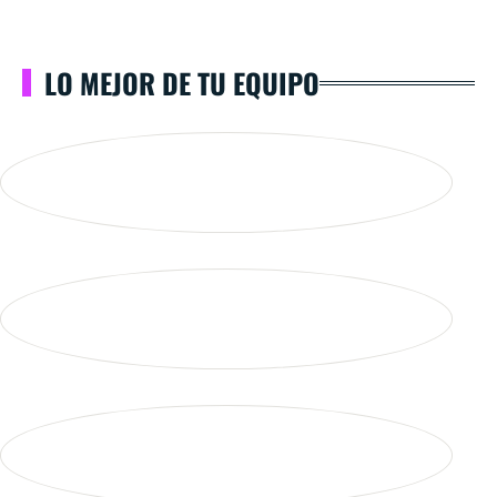
LO MEJOR DE TU EQUIPO