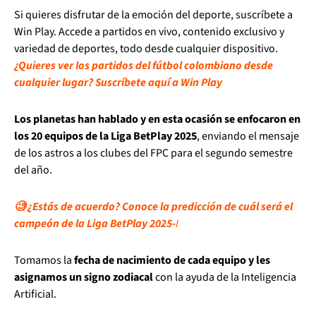
Si quieres disfrutar de la emoción del deporte, suscríbete a
Win Play. Accede a partidos en vivo, contenido exclusivo y
variedad de deportes, todo desde cualquier dispositivo.
¿Quieres ver los partidos del fútbol colombiano desde
cualquier lugar? Suscríbete aquí a Win Play
Los planetas han hablado y en esta ocasión se enfocaron en
los 20 equipos de la Liga BetPlay 2025
, enviando el mensaje
de los astros a los clubes del FPC para el segundo semestre
del año.
🧐 ¿Estás de acuerdo? Conoce la predicción de cuál será el
campeón de la Liga BetPlay 2025-
I
Tomamos la
fecha de nacimiento de cada equipo y les
asignamos un signo zodiacal
con la ayuda de la Inteligencia
Artificial.