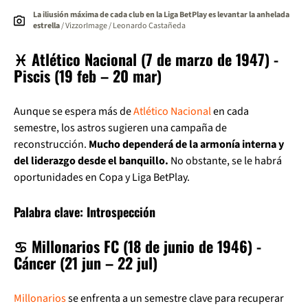
La iliusión máxima de cada club en la Liga BetPlay es levantar la anhelada
estrella
/ VizzorImage / Leonardo Castañeda
♓ Atlético Nacional (7 de marzo de 1947) -
Piscis (19 feb – 20 mar)
Aunque se espera más de
Atlético Nacional
en cada
semestre, los astros sugieren una campaña de
reconstrucción.
Mucho dependerá de la armonía interna y
del liderazgo desde el banquillo.
No obstante, se le habrá
oportunidades en Copa y Liga BetPlay.
Palabra clave:
Introspección
♋ Millonarios FC (18 de junio de 1946) -
Cáncer (21 jun – 22 jul)
Millonarios
se enfrenta a un semestre clave para recuperar