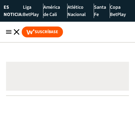
ES
Liga
América
Atlético
Santa
Copa
NOTICIA:
BetPlay
de Cali
Nacional
Fe
BetPlay
SUSCRÍBASE