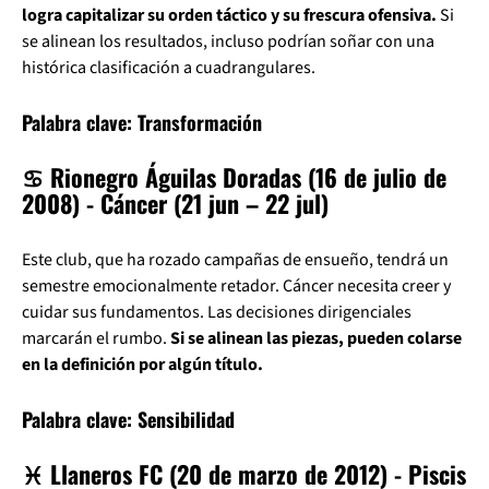
logra capitalizar su orden táctico y su frescura ofensiva.
Si
se alinean los resultados, incluso podrían soñar con una
histórica clasificación a cuadrangulares.
Palabra clave:
Transformación
♋ Rionegro Águilas Doradas (16 de julio de
2008) - Cáncer (21 jun – 22 jul)
Este club, que ha rozado campañas de ensueño, tendrá un
semestre emocionalmente retador. Cáncer necesita creer y
cuidar sus fundamentos. Las decisiones dirigenciales
marcarán el rumbo.
Si se alinean las piezas, pueden colarse
en la definición por algún título.
Palabra clave:
Sensibilidad
♓ Llaneros FC (20 de marzo de 2012) - Piscis