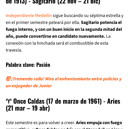
de 1913) - Sagitario (22 nov – 21 dic)
Independiente Medellín
sigue buscando su séptima estrella y
en el primer semestre peleará por ella.
Sagitario potencia el
fuego interno, y con un buen inicio en la segunda mitad del
año, puede convertirse en candidato nuevamente.
La
conexión con la hinchada será el combustible de esta
travesía.
Palabra clave:
Pasión
🤯 ¡Tremendo rollo! Mira el enfrentamiento entre policías y
un exjugador de Junior
♈ Once Caldas (17 de marzo de 1961) - Aries
(21 mar – 19 abr)
Este semestre es para volver a creer.
Aries empuja con fuego