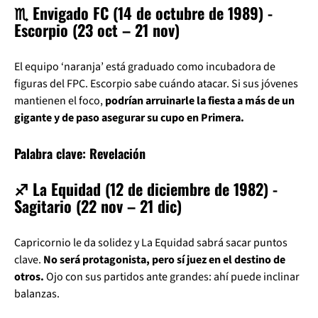
♏ Envigado FC (14 de octubre de 1989) -
Escorpio (23 oct – 21 nov)
El equipo ‘naranja’ está graduado como incubadora de
figuras del FPC. Escorpio sabe cuándo atacar. Si sus jóvenes
mantienen el foco,
podrían arruinarle la fiesta a más de un
gigante y de paso asegurar su cupo en Primera.
Palabra clave:
Revelación
♐ La Equidad (12 de diciembre de 1982) -
Sagitario (22 nov – 21 dic)
Capricornio le da solidez y La Equidad sabrá sacar puntos
clave.
No será protagonista, pero sí juez en el destino de
otros.
Ojo con sus partidos ante grandes: ahí puede inclinar
balanzas.