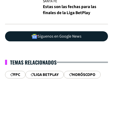
SANTA FE
Estas son las fechas para las
finales de la Liga BetPlay
Síguenos en Google News
TEMAS RELACIONADOS
FPC
LIGA BETPLAY
HORÓSCOPO