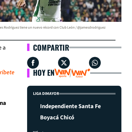
s Rodríguez tiene un nuevo récord con Club León / @jamesdrodriguez
COMPARTIR
e a
HOY EN
ríbete
LIGA DIMAYOR
una
Independiente Santa Fe
Boyacá Chicó