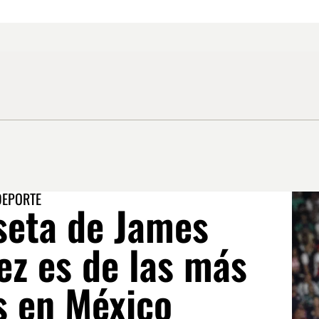
DEPORTE
seta de James
ez es de las más
s en México