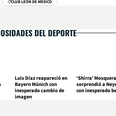
CLUB LEÓN DE MÉXICO
IOSIDADES DEL DEPORTE
Luis Díaz reapareció en
‘Shirra’ Mosquer
a
Bayern Múnich con
sorprendió a Ne
inesperado cambio de
con inesperado b
imagen