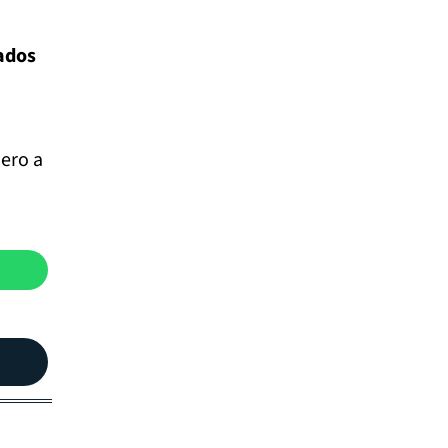
nados
ero a