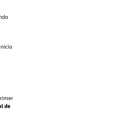
endo
inicio
primer
ol de