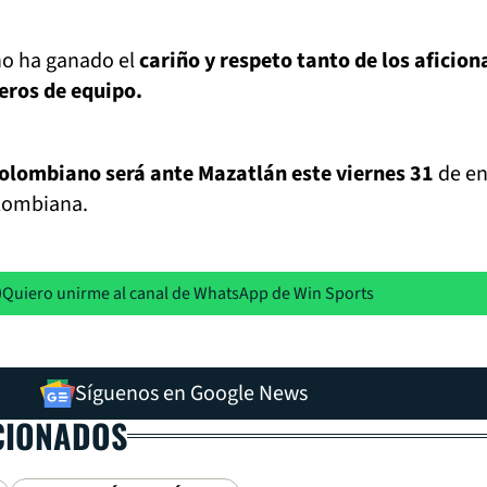
no ha ganado el
cariño y respeto tanto de los aficio
ros de equipo.
colombiano será ante Mazatlán este viernes 31
de en
olombiana.
Quiero unirme al canal de WhatsApp de Win Sports
Síguenos en Google News
CIONADOS