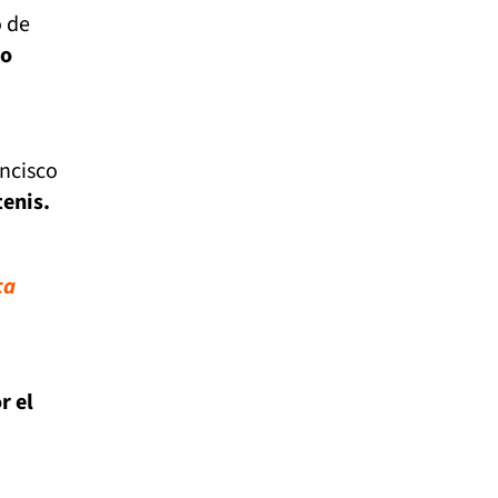
o de
mo
ncisco
tenis.
ca
r el