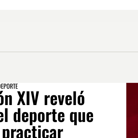
DEPORTE
ón XIV reveló
el deporte que
 practicar