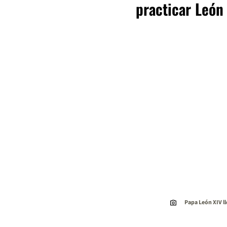
practicar León
Papa León XIV ll