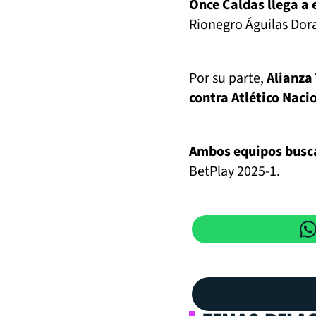
Once Caldas llega a 
Rionegro Águilas Dor
Por su parte,
Alianza 
contra Atlético Naci
Ambos equipos busca
BetPlay 2025-1.