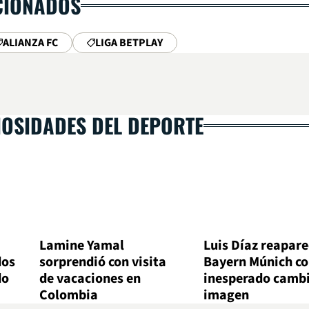
CIONADOS
ALIANZA FC
LIGA BETPLAY
IOSIDADES DEL DEPORTE
Lamine Yamal
Luis Díaz reapare
dos
sorprendió con visita
Bayern Múnich c
do
de vacaciones en
inesperado cambi
Colombia
imagen