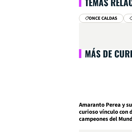
TEMAS RELA
ONCE CALDAS
MÁS DE CUR
Amaranto Perea y su
curioso vínculo con 
campeones del Mun