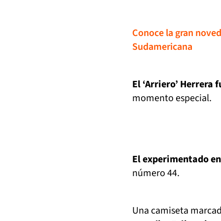
Conoce la gran noveda
Sudamericana
El ‘Arriero’ Herrera 
momento especial.
El experimentado en
número 44.
Una camiseta marcada