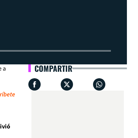
COMPARTIR
e a
ríbete
ivió