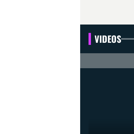
VIDEOS