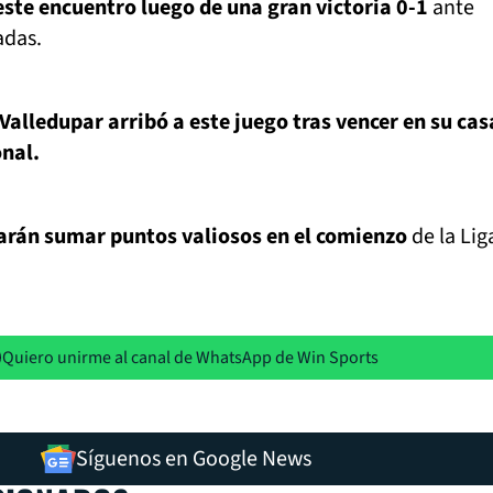
este encuentro luego de una gran victoria 0-1
ante
adas.
Valledupar arribó a este juego tras vencer en su cas
onal.
rán sumar puntos valiosos en el comienzo
de la Lig
Quiero unirme al canal de WhatsApp de Win Sports
Síguenos en Google News