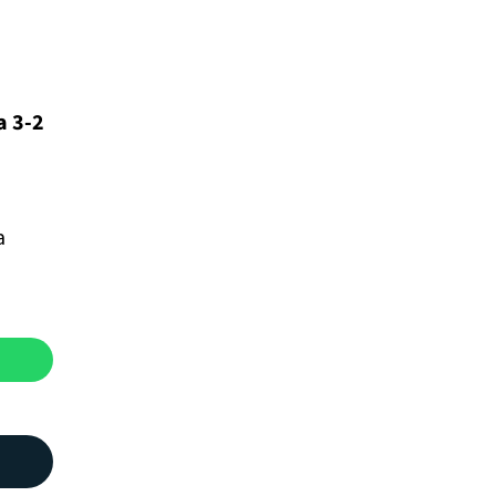
a 3-2
a