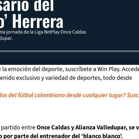
sario del
o’ Herrera
ima jornada de la Liga BetPlay Once Caldas
edupar.
de la emoción del deporte, suscríbete a Win Play. Acced
tenido exclusivo y variedad de deportes, todo desde
idos del fútbol colombiano desde cualquier lugar? Susc
 partido entre
Once Caldas y Alianza Valledupar, se v
or parte del entrenador del ‘blanco blanco’.