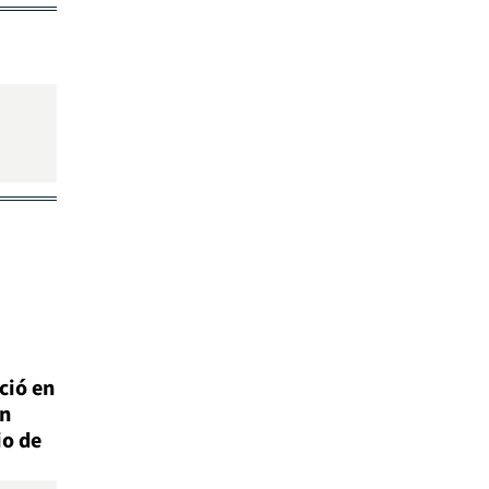
ció en
on
o de