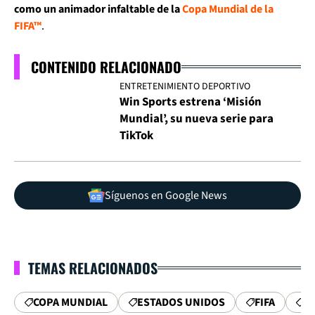
como un animador infaltable de la
Copa Mundial de la
FIFA™
.
CONTENIDO RELACIONADO
ENTRETENIMIENTO DEPORTIVO
Win Sports estrena ‘Misión
Mundial’, su nueva serie para
TikTok
Síguenos en Google News
TEMAS RELACIONADOS
COPA MUNDIAL
ESTADOS UNIDOS
FIFA
E