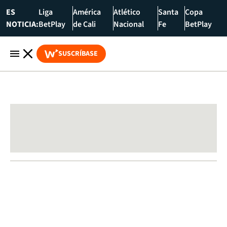
ES
Liga
América
Atlético
Santa
Copa
NOTICIA:
BetPlay
de Cali
Nacional
Fe
BetPlay
SUSCRÍBASE