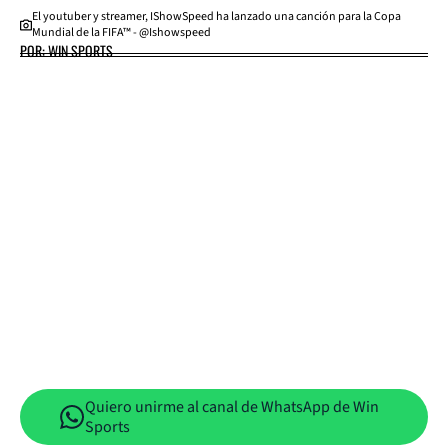
El youtuber y streamer, IShowSpeed ha lanzado una canción para la Copa
Mundial de la FIFA™ - @Ishowspeed
POR: WIN SPORTS
Quiero unirme al canal de WhatsApp de Win
Sports