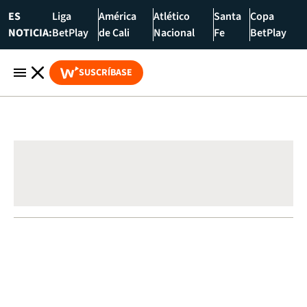
ES
Liga
América
Atlético
Santa
Copa
NOTICIA:
BetPlay
de Cali
Nacional
Fe
BetPlay
SUSCRÍBASE