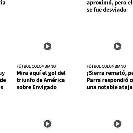
ria
aproximó, pero el
se fue desviado
FÚTBOL COLOMBIANO
FÚTBOL COLOMBIANO
uy
Mira aquí el gol del
¡Sierra remató, p
 de
triunfo de América
Parra respondió c
os
sobre Envigado
una notable ataj