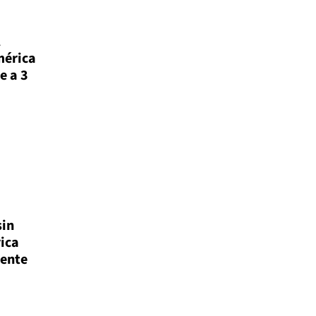
l
mérica
e a 3
sin
ica
rente