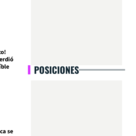
co!
perdió
íble
POSICIONES
ca se