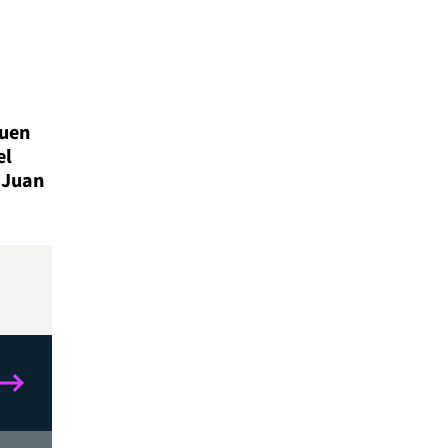
buen
el
: Juan