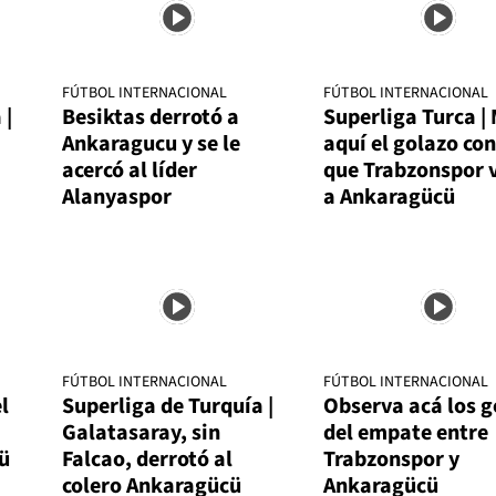
FÚTBOL INTERNACIONAL
FÚTBOL INTERNACIONAL
 |
Besiktas derrotó a
Superliga Turca | 
Ankaragucu y se le
aquí el golazo con
acercó al líder
que Trabzonspor 
Alanyaspor
a Ankaragücü
FÚTBOL INTERNACIONAL
FÚTBOL INTERNACIONAL
l
Superliga de Turquía |
Observa acá los g
Galatasaray, sin
del empate entre
ü
Falcao, derrotó al
Trabzonspor y
colero Ankaragücü
Ankaragücü