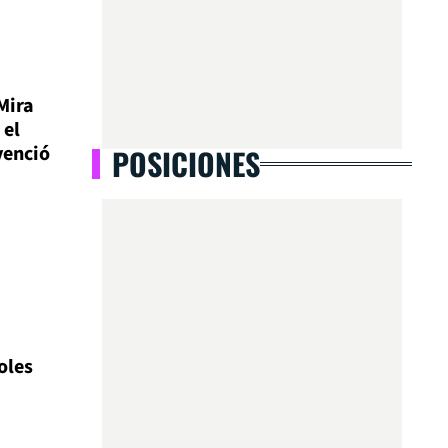
Mira
 el
venció
POSICIONES
oles