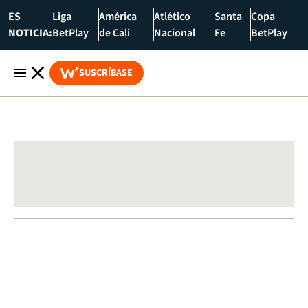
ES
Liga
América
Atlético
Santa
Copa
NOTICIA:
BetPlay
de Cali
Nacional
Fe
BetPlay
SUSCRÍBASE