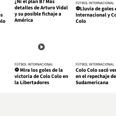
¿Ni el plan B? Más
FÚTBOL INTERNACIONAL
detalles de Arturo Vidal
⚽Lluvia de goles 
y su posible fichaje a
os
Internacional y C
América
olo
Colo
FÚTBOL INTERNACIONAL
FÚTBOL INTERNACIONAL
⚽ Mira los goles de la
Colo Colo sacó ve
victoria de Colo Colo en
en el repechaje de
la Libertadores
Sudamericana