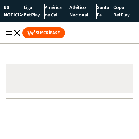
ES
Liga
América
Atlético
Santa
Copa
NOTICIA:
BetPlay
de Cali
Nacional
Fe
BetPlay
SUSCRÍBASE