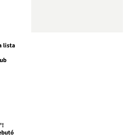
a lista
lub
'!
ebutó