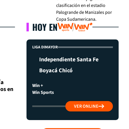
clasificación en el estadio
Palogrande de Manizales por
Copa Sudamericana.
HOY EN
LIGA DIMAYOR
Independiente Santa Fe
Boyacá Chicó
ía
Win +
ios en
Win Sports
VER ONLINE