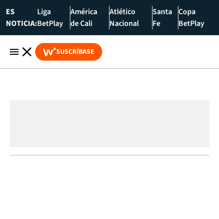
ES
Liga
América
Atlético
Santa
Copa
NOTICIA:
BetPlay
de Cali
Nacional
Fe
BetPlay
SUSCRÍBASE