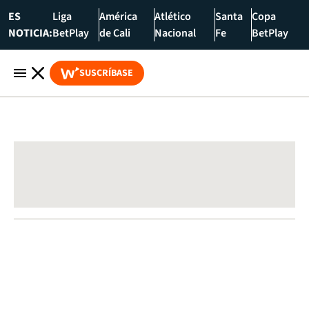
ES
Liga
América
Atlético
Santa
Copa
NOTICIA:
BetPlay
de Cali
Nacional
Fe
BetPlay
SUSCRÍBASE