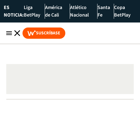
ES
Liga
América
Atlético
Santa
Copa
NOTICIA:
BetPlay
de Cali
Nacional
Fe
BetPlay
SUSCRÍBASE