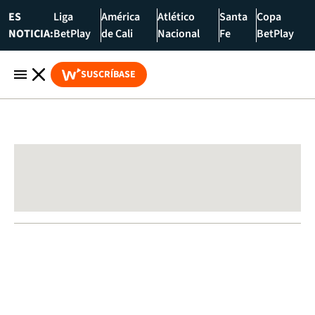
ES
Liga
América
Atlético
Santa
Copa
NOTICIA:
BetPlay
de Cali
Nacional
Fe
BetPlay
SUSCRÍBASE