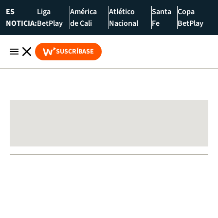
ES
Liga
América
Atlético
Santa
Copa
NOTICIA:
BetPlay
de Cali
Nacional
Fe
BetPlay
SUSCRÍBASE