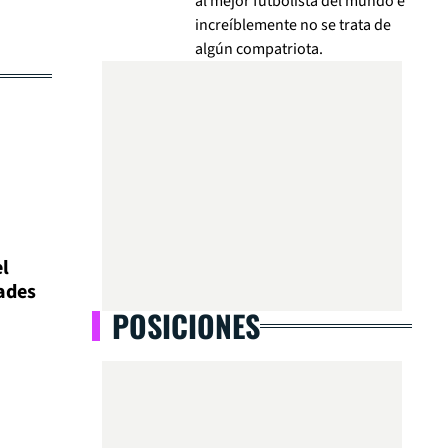
al mejor futbolista del mundo e
increíblemente no se trata de
algún compatriota.
l
dades
POSICIONES