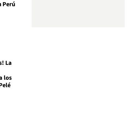
n Perú
s! La
a los
Pelé