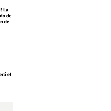
! La
ado de
ón de
rá el