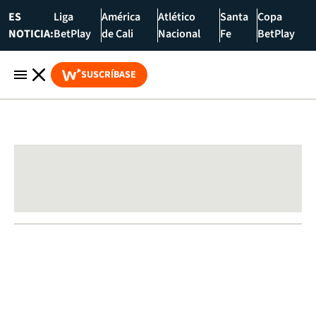
ES
Liga
América
Atlético
Santa
Copa
NOTICIA:
BetPlay
de Cali
Nacional
Fe
BetPlay
SUSCRÍBASE