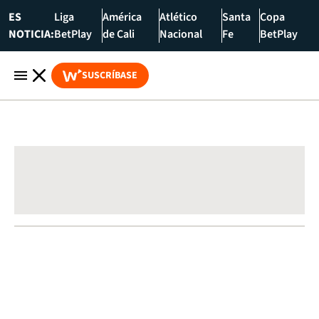
ES
Liga
América
Atlético
Santa
Copa
NOTICIA:
BetPlay
de Cali
Nacional
Fe
BetPlay
SUSCRÍBASE