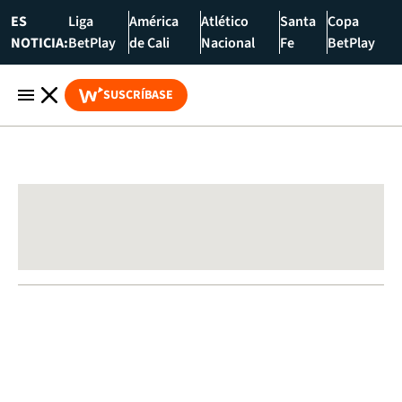
ES
Liga
América
Atlético
Santa
Copa
NOTICIA:
BetPlay
de Cali
Nacional
Fe
BetPlay
SUSCRÍBASE