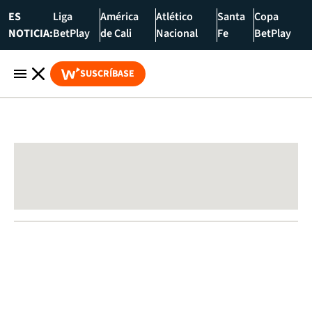
ES
Liga
América
Atlético
Santa
Copa
NOTICIA:
BetPlay
de Cali
Nacional
Fe
BetPlay
SUSCRÍBASE