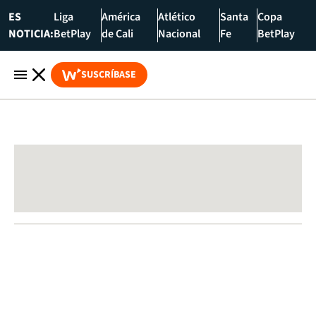
ES
Liga
América
Atlético
Santa
Copa
NOTICIA:
BetPlay
de Cali
Nacional
Fe
BetPlay
SUSCRÍBASE