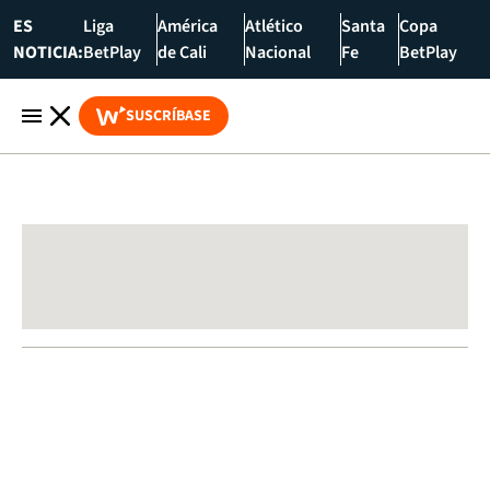
ES
Liga
América
Atlético
Santa
Copa
NOTICIA:
BetPlay
de Cali
Nacional
Fe
BetPlay
SUSCRÍBASE