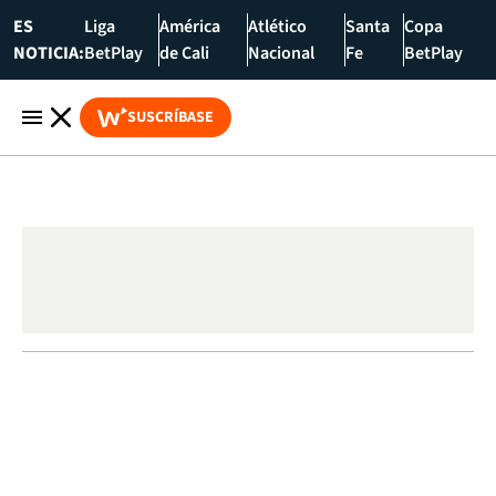
ES
Liga
América
Atlético
Santa
Copa
NOTICIA:
BetPlay
de Cali
Nacional
Fe
BetPlay
SUSCRÍBASE