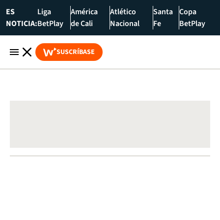
ES
Liga
América
Atlético
Santa
Copa
NOTICIA:
BetPlay
de Cali
Nacional
Fe
BetPlay
SUSCRÍBASE