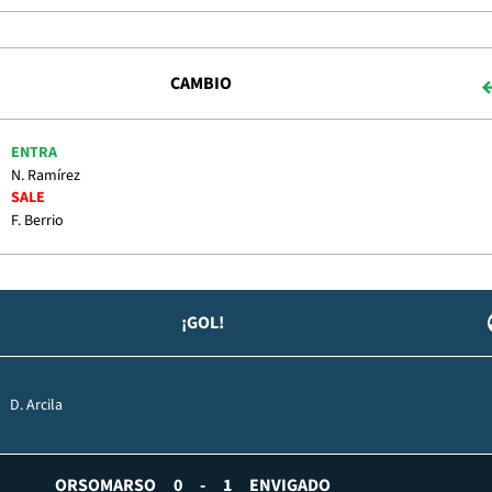
CAMBIO
ENTRA
N. Ramírez
SALE
F. Berrio
¡GOL!
D. Arcila
ORSOMARSO
0
-
1
ENVIGADO