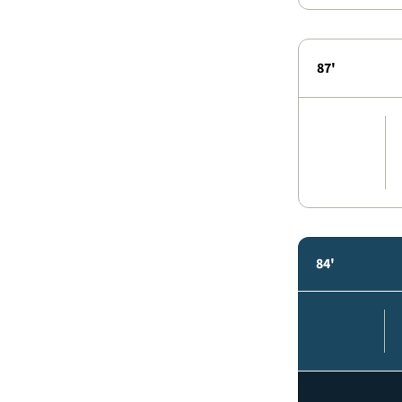
87'
84'