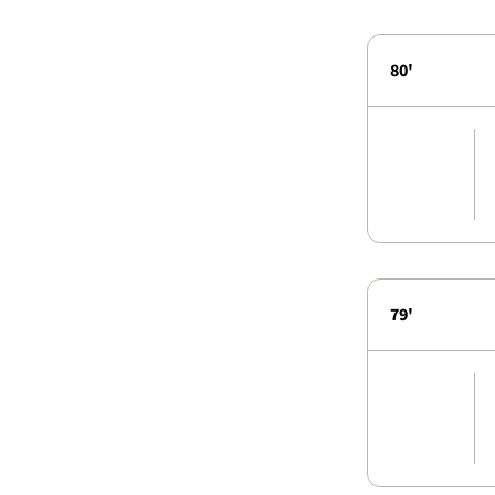
80'
79'