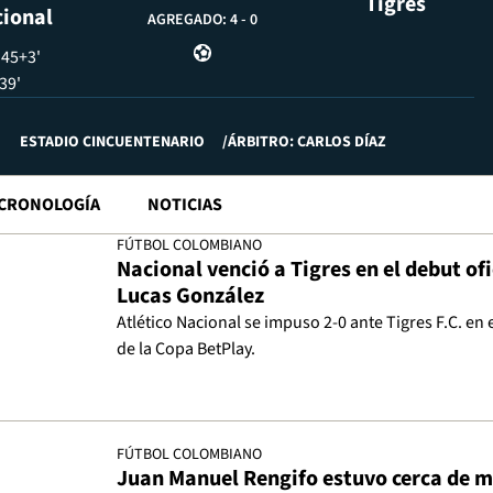
Tigres
ional
AGREGADO: 4
-
0
a
45+3'
39'
ESTADIO CINCUENTENARIO
ÁRBITRO: CARLOS DÍAZ
CRONOLOGÍA
NOTICIAS
FÚTBOL COLOMBIANO
Nacional venció a Tigres en el debut ofi
Lucas González
Atlético Nacional se impuso 2-0 ante Tigres F.C. en 
de la Copa BetPlay.
FÚTBOL COLOMBIANO
Juan Manuel Rengifo estuvo cerca de m