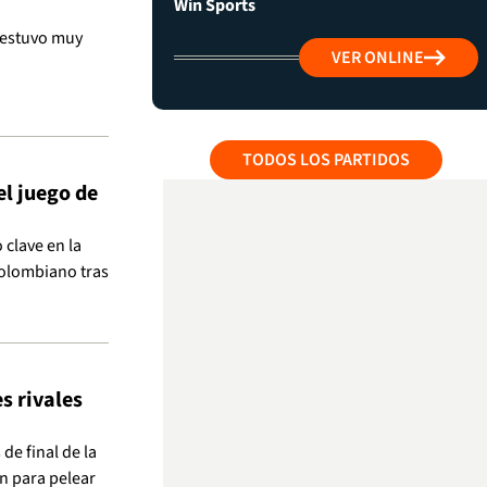
Win Sports
 estuvo muy
VER ONLINE
TODOS LOS PARTIDOS
el juego de
 clave en la
colombiano tras
es rivales
 de final de la
n para pelear