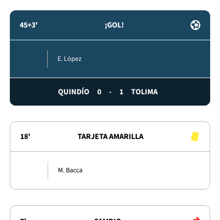
45+3'
¡GOL!
E. López
QUINDÍO
0
-
1
TOLIMA
18'
TARJETA AMARILLA
M. Bacca