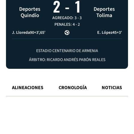
2
-
1
Deportes
Deportes
Quindío
Tolima
AGREGADO: 3
-
3
PENALES: 4
-
2
J. Lloreda
90+3'
65'
E. López
45+3'
ESTADIO CENTENARIO DE ARMENIA
ÁRBITRO: RICARDO ANDRÉS PABÓN REALES
ALINEACIONES
CRONOLOGÍA
NOTICIAS