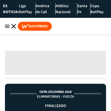
ES
Liga
América
Atlético
Santa
Copa
NOTICIA:
BetPlay
de Cali
Nacional
Fe
BetPlay
SUSCRÍBASE
COPA COLOMBIA 2026
ELIMINATORIAS - VUELTA
FINALIZADO