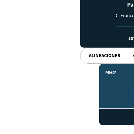
Pa
C. Franc
ES
ALINEACIONES
90+2'