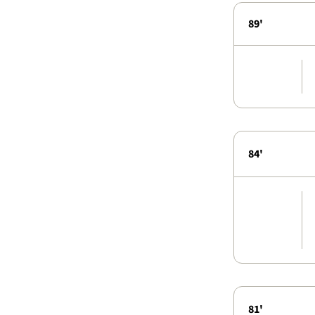
89'
84'
81'