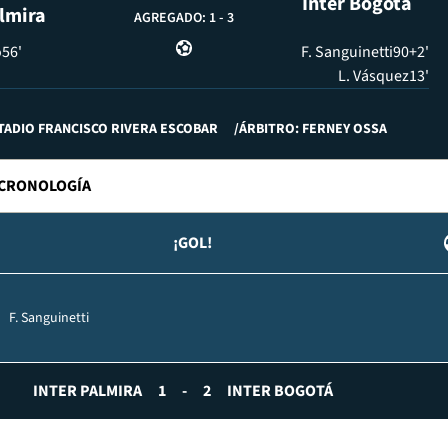
Inter Bogotá
lmira
AGREGADO: 1
-
3
o
56'
F. Sanguinetti
90+2'
L. Vásquez
13'
TADIO FRANCISCO RIVERA ESCOBAR
ÁRBITRO: FERNEY OSSA
CRONOLOGÍA
¡GOL!
F. Sanguinetti
INTER PALMIRA
1
-
2
INTER BOGOTÁ