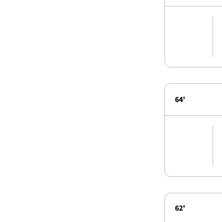
64'
62'