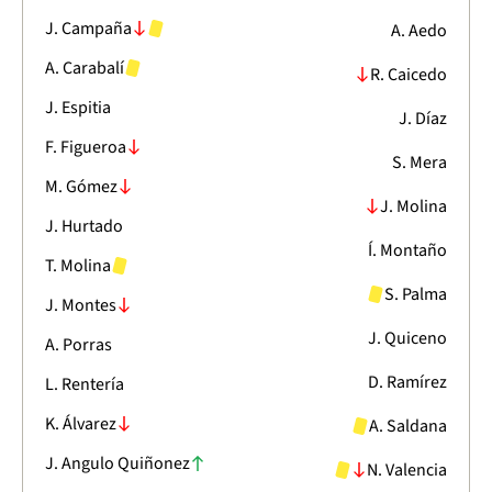
J. Campaña
A. Aedo
A. Carabalí
R. Caicedo
J. Espitia
J. Díaz
F. Figueroa
S. Mera
M. Gómez
J. Molina
J. Hurtado
Í. Montaño
T. Molina
S. Palma
J. Montes
J. Quiceno
A. Porras
D. Ramírez
L. Rentería
K. Álvarez
A. Saldana
J. Angulo Quiñonez
N. Valencia