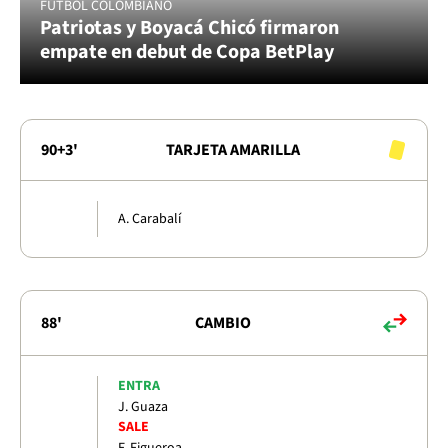
FÚTBOL COLOMBIANO
Patriotas y Boyacá Chicó firmaron
empate en debut de Copa BetPlay
90+3'
TARJETA AMARILLA
A. Carabalí
88'
CAMBIO
ENTRA
J. Guaza
SALE
F. Figueroa